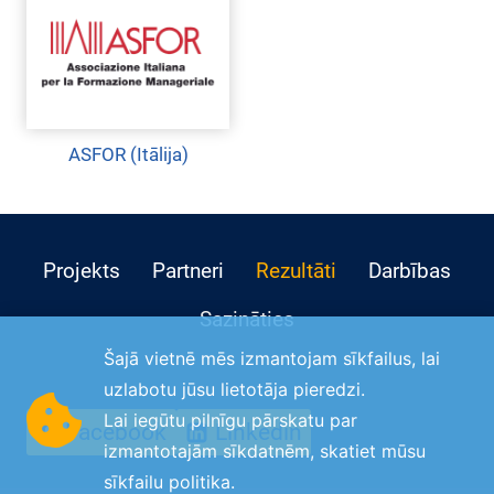
ASFOR (Itālija)
Projekts
Partneri
Rezultāti
Darbības
Sazināties
Šajā vietnē mēs izmantojam sīkfailus, lai
uzlabotu jūsu lietotāja pieredzi.
Lai iegūtu pilnīgu pārskatu par
Facebook
Linkedin
izmantotajām sīkdatnēm, skatiet mūsu
sīkfailu politika
.