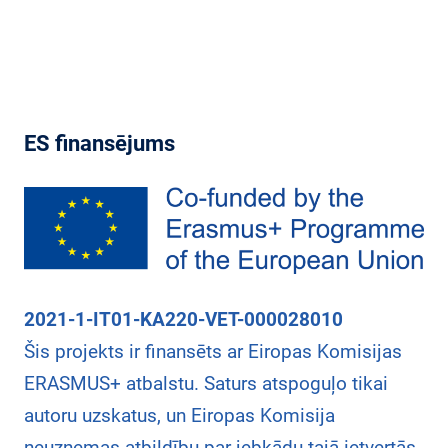
ES finansējums
2021-1-IT01-KA220-VET-000028010
Šis projekts ir finansēts ar Eiropas Komisijas
ERASMUS+ atbalstu. Saturs atspoguļo tikai
autoru uzskatus, un Eiropas Komisija
neuzņemas atbildību par jebkādu tajā ietvertās