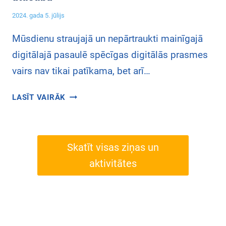
Ī
Ī
S
2024. gada 5. jūlijs
B
J
K
Ā
U
O
Mūsdienu straujajā un nepārtraukti mainīgajā
U
M
M
digitālajā pasaulē spēcīgas digitālās prasmes
N
S
P
A
vairs nav tikai patīkama, bet arī…
E
P
T
M
D
LASĪT VAIRĀK
E
Ā
I
N
C
G
C
Ī
I
E
B
T
Skatīt visas ziņas un
S
Ā
Ā
aktivitātes
M
–
L
Ā
D
O
C
A
M
Ī
R
Ī
B
B
K
U