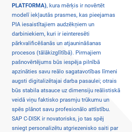
PLATFORMA)
, kura mērķis ir novērtēt
modelī iekļautās prasmes, kas pieejamas
PIA iesaistītajiem audzēkņiem un
darbiniekiem, kuri ir ieinteresēti
pārkvalificēšanās un atjaunināšanas
procesos (tālākizglītībā). Pirmajiem
pašnovērtējums būs iespēja pilnībā
apzināties savu reālo sagatavotības līmeni
augsti digitalizētajai darba pasaulei; otrais
būs stabila atsauce uz dimensiju reālistiskā
veidā viņu faktisko prasmju trūkumu un
spēs plānot savu profesionālo attīstību.
SAP C-DISK ir novatorisks, jo tas spēj
sniegt personalizētu atgriezenisko saiti par