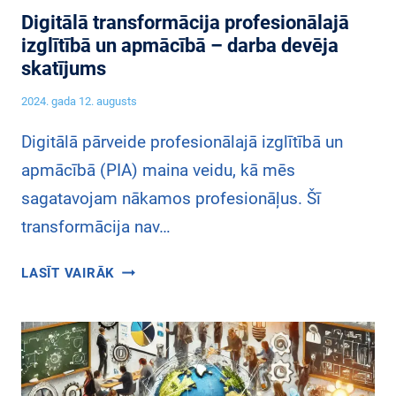
R
T
Digitālā transformācija profesionālajā
M
Ī
izglītībā un apmācībā – darba devēja
Ā
B
skatījums
C
Ā
I
2024. gada 12. augusts
U
J
N
A
Digitālā pārveide profesionālajā izglītībā un
A
P
apmācībā (PIA) maina veidu, kā mēs
P
R
M
sagatavojam nākamos profesionāļus. Šī
O
Ā
transformācija nav…
F
C
E
Ī
D
S
LASĪT VAIRĀK
B
I
I
Ā
G
O
–
I
N
S
T
Ā
K
Ā
L
O