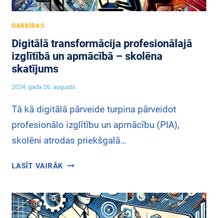
S
:
DARBĪBAS
B
Digitālā transformācija profesionālajā
E
izglītībā un apmācībā – skolēna
I
skatījums
D
Z
2024. gada 26. augusts
A
S
Tā kā digitālā pārveide turpina pārveidot
V
profesionālo izglītību un apmācību (PIA),
Ē
skolēni atrodas priekšgalā…
L
V
D
LASĪT VAIRĀK
I
I
E
G
N
I
A
T
V