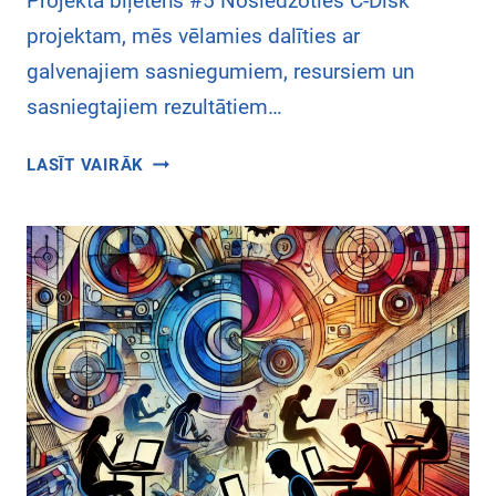
Projekta biļetens #5 Noslēdzoties C-Disk
projektam, mēs vēlamies dalīties ar
galvenajiem sasniegumiem, resursiem un
sasniegtajiem rezultātiem…
C
LASĪT VAIRĀK
-
D
I
S
K
P
R
O
J
E
K
T