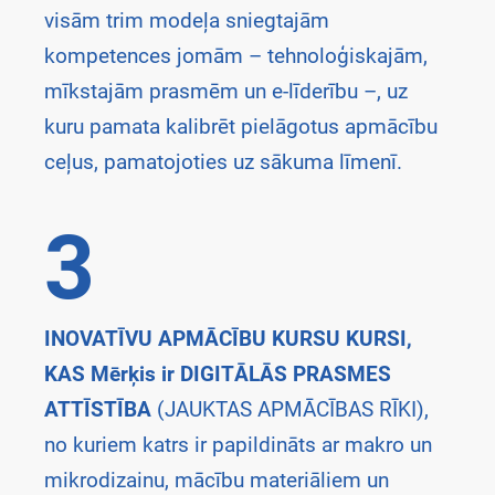
visām trim modeļa sniegtajām
kompetences jomām – tehnoloģiskajām,
mīkstajām prasmēm un e-līderību –, uz
kuru pamata kalibrēt pielāgotus apmācību
ceļus, pamatojoties uz sākuma līmenī.
3
INOVATĪVU APMĀCĪBU KURSU KURSI,
KAS Mērķis ir DIGITĀLĀS PRASMES
ATTĪSTĪBA
(JAUKTAS APMĀCĪBAS RĪKI),
no kuriem katrs ir papildināts ar makro un
mikrodizainu, mācību materiāliem un