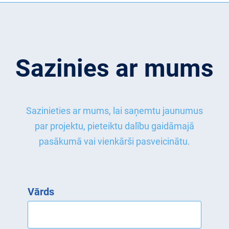
A
S
M
D
T
E
E
O
T
V
P
O
Ē
Sazinies ar mums
R
D
J
A
E
A
S
S
S
M
K
J
Sazinieties ar mums, lai saņemtu jaunumus
A
U
par projektu, pieteiktu dalību gaidāmajā
T
N
pasākumā vai vienkārši pasveicinātu.
Ī
O
J
Z
U
Ī
M
M
Vārds
S
E
K
A