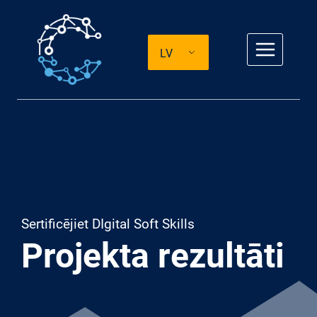
Pāriet
uz
LV
saturu
Sertificējiet DIgital Soft Skills
Projekta rezultāti