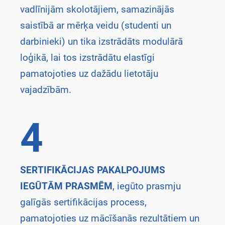
vadlīnijām skolotājiem, samazinājās
saistībā ar mērķa veidu (studenti un
darbinieki) un tika izstrādāts modulārā
loģikā, lai tos izstrādātu elastīgi
pamatojoties uz dažādu lietotāju
vajadzībām.
4
SERTIFIKĀCIJAS PAKALPOJUMS
IEGŪTĀM PRASMĒM
, iegūto prasmju
galīgās sertifikācijas process,
pamatojoties uz mācīšanās rezultātiem un