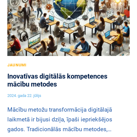
L
A
L
Ā
J
Ē
T
Ā
N
R
I
A
A
Z
S
N
G
K
S
L
A
F
Ī
T
O
T
JAUNUMI
Ī
R
Ī
J
Inovatīvas digitālās kompetences
M
B
U
mācību metodes
Ā
Ā
M
C
U
2024. gada 22. jūlijs
S
I
N
J
Mācību metožu transformācija digitālajā
A
A
P
laikmetā ir bijusi dziļa, īpaši iepriekšējos
P
M
gados. Tradicionālās mācību metodes,…
R
Ā