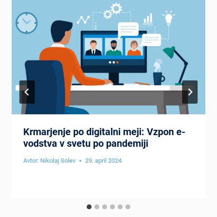
Krmarjenje po digitalni meji: Vzpon e-
vodstva v svetu po pandemiji
Avtor:
Nikolaj Solev
29. april 2024