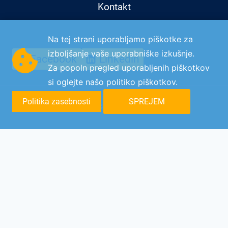
Kontakt
Na tej strani uporabljamo piškotke za
izboljšanje vaše uporabniške izkušnje.
Facebook
Linkedin
Za popoln pregled uporabljenih piškotkov
si oglejte našo
politiko piškotkov
.
Politika zasebnosti
SPREJEM
© C-DISK 2026