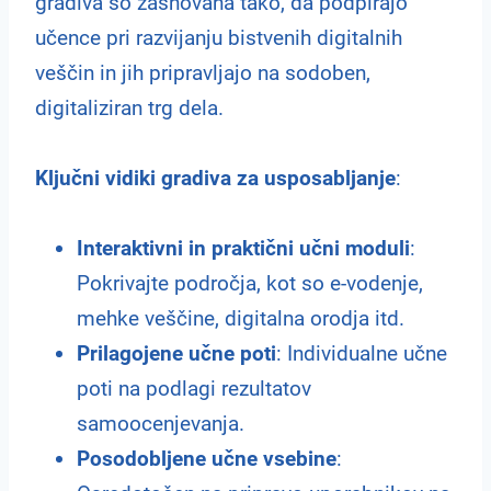
gradiva so zasnovana tako, da podpirajo
učence pri razvijanju bistvenih digitalnih
veščin in jih pripravljajo na sodoben,
digitaliziran trg dela.
Ključni vidiki gradiva za usposabljanje
:
Interaktivni in praktični učni moduli
:
Pokrivajte področja, kot so e-vodenje,
mehke veščine, digitalna orodja itd.
Prilagojene učne poti
: Individualne učne
poti na podlagi rezultatov
samoocenjevanja.
Posodobljene učne vsebine
: