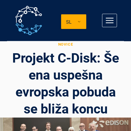
Preskoči
na
SL
vsebino
NOVICE
Projekt C-Disk: Še
ena uspešna
evropska pobuda
se bliža koncu