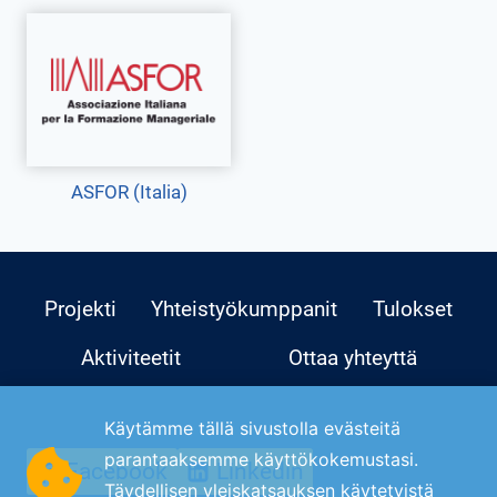
ASFOR (Italia)
Projekti
Yhteistyökumppanit
Tulokset
Aktiviteetit
Ottaa yhteyttä
Käytämme tällä sivustolla evästeitä
parantaaksemme käyttökokemustasi.
Facebook
Linkedin
Täydellisen yleiskatsauksen käytetyistä